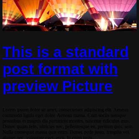
This is a standard
post format with
preview Picture
Lorem ipsum dolor sit amet, consectetuer adipiscing elit. Aenean
commodo ligula eget dolor. Aenean massa. Cum sociis natoque
penatibus et magnis dis parturient montes, nascetur ridiculus mus.
Donec quam felis, ultricies nec, pellentesque eu, pretium quis, sem.
Nulla consequat massa quis enim. Donec pede justo, fringilla vel,
aliquet nec, vulputate eget, arcu. In enim justo,…